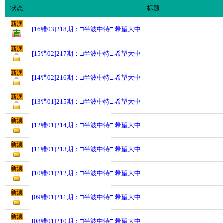
状态
标题
新澳
[16错03]218期：□半波中特□.希望大中
新澳
[15错02]217期：□半波中特□.希望大中
新澳
[14错02]216期：□半波中特□.希望大中
新澳
[13错01]215期：□半波中特□.希望大中
新澳
[12错01]214期：□半波中特□.希望大中
新澳
[11错01]213期：□半波中特□.希望大中
新澳
[10错01]212期：□半波中特□.希望大中
新澳
[09错01]211期：□半波中特□.希望大中
新澳
[08错01]210期：□半波中特□.希望大中