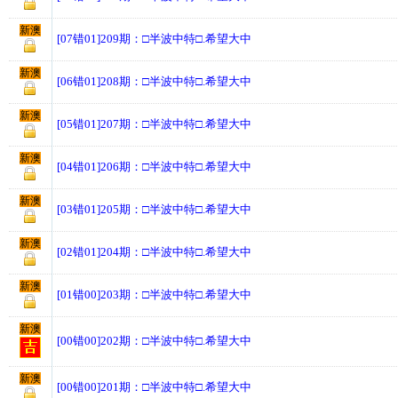
新澳
[07错01]209期：□半波中特□.希望大中
新澳
[06错01]208期：□半波中特□.希望大中
新澳
[05错01]207期：□半波中特□.希望大中
新澳
[04错01]206期：□半波中特□.希望大中
新澳
[03错01]205期：□半波中特□.希望大中
新澳
[02错01]204期：□半波中特□.希望大中
新澳
[01错00]203期：□半波中特□.希望大中
新澳
[00错00]202期：□半波中特□.希望大中
新澳
[00错00]201期：□半波中特□.希望大中