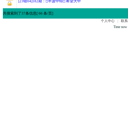
[23错04]182期：□半波中特□.希望大中
共搜索到了37条信息[ 66 条/页]
个人中心
|
联系
Time now 