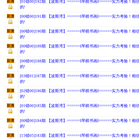
新澳
[01错00]192期:【波斯湾】======I琴棋书画I======实力考验
的!
新澳
[00错00]191期:【波斯湾】======I琴棋书画I======实力考验
的!
新澳
[00错00]190期:【波斯湾】======I琴棋书画I======实力考验
的!
新澳
[00错00]189期:【波斯湾】======I琴棋书画I======实力考验
的!
新澳
[00错00]188期:【波斯湾】======I琴棋书画I======实力考验
的!
新澳
[03错01]187期:【波斯湾】======I琴棋书画I======实力考验
的!
新澳
[02错00]186期:【波斯湾】======I琴棋书画I======实力考验
的!
新澳
[01错00]185期:【波斯湾】======I琴棋书画I======实力考验
的!
新澳
[00错00]184期:【波斯湾】======I琴棋书画I======实力考验
的!
新澳
[15错05]183期:【波斯湾】======I琴棋书画I======实力考验