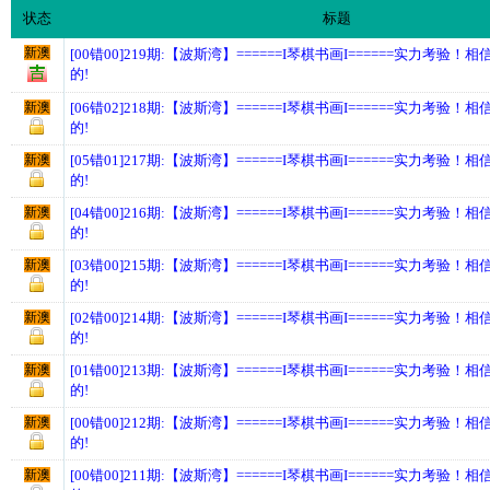
状态
标题
新澳
[00错00]219期:【波斯湾】======I琴棋书画I======实力考验
的!
新澳
[06错02]218期:【波斯湾】======I琴棋书画I======实力考验
的!
新澳
[05错01]217期:【波斯湾】======I琴棋书画I======实力考验
的!
新澳
[04错00]216期:【波斯湾】======I琴棋书画I======实力考验
的!
新澳
[03错00]215期:【波斯湾】======I琴棋书画I======实力考验
的!
新澳
[02错00]214期:【波斯湾】======I琴棋书画I======实力考验
的!
新澳
[01错00]213期:【波斯湾】======I琴棋书画I======实力考验
的!
新澳
[00错00]212期:【波斯湾】======I琴棋书画I======实力考验
的!
新澳
[00错00]211期:【波斯湾】======I琴棋书画I======实力考验