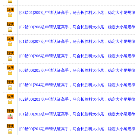
新澳
[03错01]209期,申请认证高手，马会长胜料大小尾，稳定大小尾规
新澳
[02错00]208期,申请认证高手，马会长胜料大小尾，稳定大小尾规
新澳
[01错00]207期,申请认证高手，马会长胜料大小尾，稳定大小尾规
新澳
[00错00]206期,申请认证高手，马会长胜料大小尾，稳定大小尾规
新澳
[00错00]205期,申请认证高手，马会长胜料大小尾，稳定大小尾规
新澳
[03错01]204期,申请认证高手，马会长胜料大小尾，稳定大小尾规
新澳
[02错00]203期,申请认证高手，马会长胜料大小尾，稳定大小尾规
新澳
[01错00]202期,申请认证高手，马会长胜料大小尾，稳定大小尾规
新澳
[00错00]201期,申请认证高手，马会长胜料大小尾，稳定大小尾规