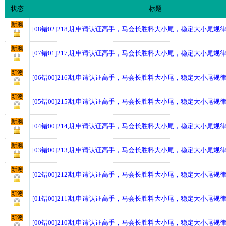
状态
标题
新澳
[08错02]218期,申请认证高手，马会长胜料大小尾，稳定大小尾规
新澳
[07错01]217期,申请认证高手，马会长胜料大小尾，稳定大小尾规
新澳
[06错00]216期,申请认证高手，马会长胜料大小尾，稳定大小尾规
新澳
[05错00]215期,申请认证高手，马会长胜料大小尾，稳定大小尾规
新澳
[04错00]214期,申请认证高手，马会长胜料大小尾，稳定大小尾规
新澳
[03错00]213期,申请认证高手，马会长胜料大小尾，稳定大小尾规
新澳
[02错00]212期,申请认证高手，马会长胜料大小尾，稳定大小尾规
新澳
[01错00]211期,申请认证高手，马会长胜料大小尾，稳定大小尾规
新澳
[00错00]210期,申请认证高手，马会长胜料大小尾，稳定大小尾规