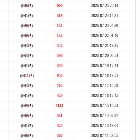
(回
6
贴)
600
2026-07-25 20:14
(回
1
贴)
318
2026-07-24 14:31
(回
0
贴)
137
2026-07-23 04:39
(回
0
贴)
132
2026-07-22 01:46
(回
3
贴)
547
2026-07-21 18:35
(回
3
贴)
590
2026-07-20 09:54
(回
1
贴)
359
2026-07-19 12:44
(回
11
贴)
956
2026-07-18 18:51
(回
3
贴)
765
2026-07-17 15:58
(回
1
贴)
429
2026-07-16 12:45
(回
9
贴)
1122
2026-07-15 16:53
(回
0
贴)
331
2026-07-14 02:27
(回
1
贴)
324
2026-07-13 13:01
(回
0
贴)
367
2026-07-11 23:55