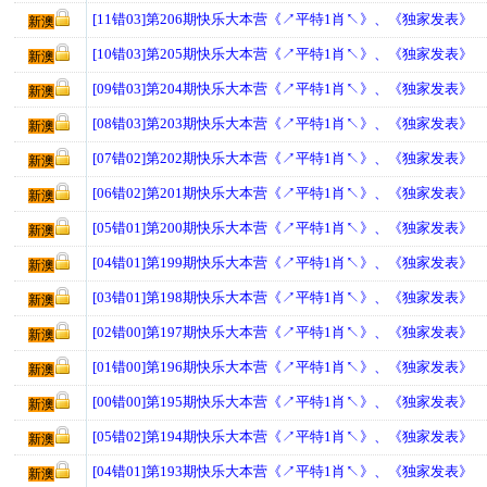
[11错03]第206期快乐大本营《↗平特1肖↖》、《独家发表》
新澳
[10错03]第205期快乐大本营《↗平特1肖↖》、《独家发表》
新澳
[09错03]第204期快乐大本营《↗平特1肖↖》、《独家发表》
新澳
[08错03]第203期快乐大本营《↗平特1肖↖》、《独家发表》
新澳
[07错02]第202期快乐大本营《↗平特1肖↖》、《独家发表》
新澳
[06错02]第201期快乐大本营《↗平特1肖↖》、《独家发表》
新澳
[05错01]第200期快乐大本营《↗平特1肖↖》、《独家发表》
新澳
[04错01]第199期快乐大本营《↗平特1肖↖》、《独家发表》
新澳
[03错01]第198期快乐大本营《↗平特1肖↖》、《独家发表》
新澳
[02错00]第197期快乐大本营《↗平特1肖↖》、《独家发表》
新澳
[01错00]第196期快乐大本营《↗平特1肖↖》、《独家发表》
新澳
[00错00]第195期快乐大本营《↗平特1肖↖》、《独家发表》
新澳
[05错02]第194期快乐大本营《↗平特1肖↖》、《独家发表》
新澳
[04错01]第193期快乐大本营《↗平特1肖↖》、《独家发表》
新澳