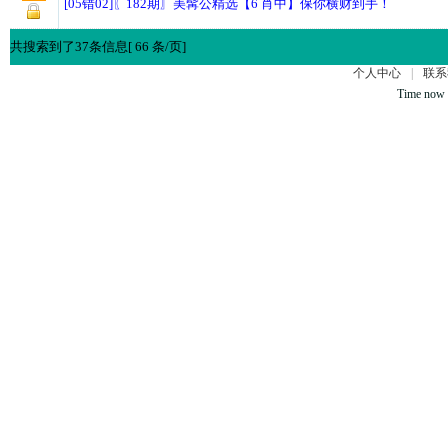
[05错02]〖182期〗美髯公精选【6 肖中】保你横财到手！
共搜索到了37条信息[ 66 条/页]
个人中心
|
联系
Time now 