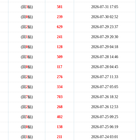
(回
3
贴)
581
2026-07-31 17:05
(回
0
贴)
239
2026-07-30 02:52
(回
2
贴)
629
2026-07-29 23:37
(回
1
贴)
241
2026-07-29 20:30
(回
0
贴)
128
2026-07-29 04:18
(回
3
贴)
509
2026-07-28 14:46
(回
0
贴)
117
2026-07-28 04:45
(回
2
贴)
276
2026-07-27 11:33
(回
2
贴)
334
2026-07-27 05:05
(回
7
贴)
703
2026-07-26 18:32
(回
2
贴)
268
2026-07-26 12:53
(回
5
贴)
402
2026-07-25 09:25
(回
0
贴)
138
2026-07-25 06:19
(回
1
贴)
211
2026-07-24 03:01