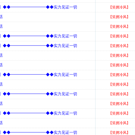
单双】◆◆━━━━━━━━━◆◆实力见证一切
【笑拥冷风】
话
【笑拥冷风】
话
【笑拥冷风】
单双】◆◆━━━━━━━━━◆◆实力见证一切
【笑拥冷风】
单双】◆◆━━━━━━━━━◆◆实力见证一切
【笑拥冷风】
话
【笑拥冷风】
话
【笑拥冷风】
单双】◆◆━━━━━━━━━◆◆实力见证一切
【笑拥冷风】
话
【笑拥冷风】
单双】◆◆━━━━━━━━━◆◆实力见证一切
【笑拥冷风】
话
【笑拥冷风】
单双】◆◆━━━━━━━━━◆◆实力见证一切
【笑拥冷风】
话
【笑拥冷风】
单双】◆◆━━━━━━━━━◆◆实力见证一切
【笑拥冷风】