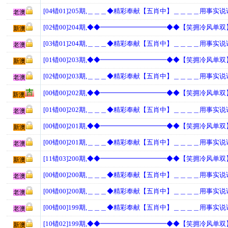
[04错01]205期,＿＿＿◆精彩奉献【五肖中】＿＿＿＿用事实说
老澳
[02错00]204期,◆◆━━━━━━━━━━◆◆【笑拥冷风
新澳
[03错01]204期,＿＿＿◆精彩奉献【五肖中】＿＿＿＿用事实说
老澳
[01错00]203期,◆◆━━━━━━━━━━◆◆【笑拥冷风
新澳
[02错00]203期,＿＿＿◆精彩奉献【五肖中】＿＿＿＿用事实说
老澳
[00错00]202期,◆◆━━━━━━━━━━◆◆【笑拥冷风
新澳
[01错00]202期,＿＿＿◆精彩奉献【五肖中】＿＿＿＿用事实说
老澳
[00错00]201期,◆◆━━━━━━━━━━◆◆【笑拥冷风
新澳
[00错00]201期,＿＿＿◆精彩奉献【五肖中】＿＿＿＿用事实说
老澳
[11错03]200期,◆◆━━━━━━━━━━◆◆【笑拥冷风
新澳
[00错00]200期,＿＿＿◆精彩奉献【五肖中】＿＿＿＿用事实说
老澳
[00错00]200期,＿＿＿◆精彩奉献【五肖中】＿＿＿＿用事实说
老澳
[00错00]199期,＿＿＿◆精彩奉献【五肖中】＿＿＿＿用事实说
老澳
[10错02]199期,◆◆━━━━━━━━━━◆◆【笑拥冷风
新澳