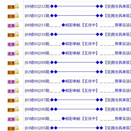
[06错02]212期,◆◆━━━━━━━━━━◆◆【笑拥冷风
新澳
[05错01]211期,◆◆━━━━━━━━━━◆◆【笑拥冷风
新澳
[00错00]211期,＿＿＿◆精彩奉献【五肖中】＿＿＿＿用事实说
老澳
[04错00]210期,◆◆━━━━━━━━━━◆◆【笑拥冷风
新澳
[02错01]210期,＿＿＿◆精彩奉献【五肖中】＿＿＿＿用事实说
老澳
[01错00]209期,＿＿＿◆精彩奉献【五肖中】＿＿＿＿用事实说
老澳
[03错00]209期,◆◆━━━━━━━━━━◆◆【笑拥冷风
新澳
[02错00]208期,◆◆━━━━━━━━━━◆◆【笑拥冷风
新澳
[00错00]208期,＿＿＿◆精彩奉献【五肖中】＿＿＿＿用事实说
老澳
[00错00]207期,＿＿＿◆精彩奉献【五肖中】＿＿＿＿用事实说
老澳
[01错00]207期,◆◆━━━━━━━━━━◆◆【笑拥冷风
新澳
[00错00]206期,◆◆━━━━━━━━━━◆◆【笑拥冷风
新澳
[05错02]206期,＿＿＿◆精彩奉献【五肖中】＿＿＿＿用事实说
老澳
[03错01]205期,◆◆━━━━━━━━━━◆◆【笑拥冷风
新澳