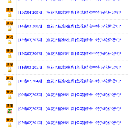
新澳
[15错04]209期，[鱼花]*精准6生肖 [鱼花]精准中特[%轮标记%]*
新澳
[14错03]208期，[鱼花]*精准6生肖 [鱼花]精准中特[%轮标记%]*
新澳
[13错03]207期，[鱼花]*精准6生肖 [鱼花]精准中特[%轮标记%]*
新澳
[12错03]206期，[鱼花]*精准6生肖 [鱼花]精准中特[%轮标记%]*
新澳
[11错03]205期，[鱼花]*精准6生肖 [鱼花]精准中特[%轮标记%]*
新澳
[10错02]204期，[鱼花]*精准6生肖 [鱼花]精准中特[%轮标记%]*
新澳
[09错02]203期，[鱼花]*精准6生肖 [鱼花]精准中特[%轮标记%]*
新澳
[08错02]202期，[鱼花]*精准6生肖 [鱼花]精准中特[%轮标记%]*
新澳
[07错02]201期，[鱼花]*精准6生肖 [鱼花]精准中特[%轮标记%]*