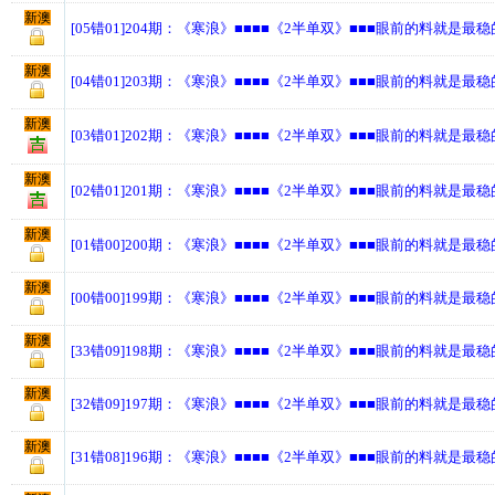
新澳
[05错01]204期：《寒浪》■■■■《2半单双》■■■眼前的料就是最
新澳
[04错01]203期：《寒浪》■■■■《2半单双》■■■眼前的料就是最
新澳
[03错01]202期：《寒浪》■■■■《2半单双》■■■眼前的料就是最
新澳
[02错01]201期：《寒浪》■■■■《2半单双》■■■眼前的料就是最
新澳
[01错00]200期：《寒浪》■■■■《2半单双》■■■眼前的料就是最
新澳
[00错00]199期：《寒浪》■■■■《2半单双》■■■眼前的料就是最
新澳
[33错09]198期：《寒浪》■■■■《2半单双》■■■眼前的料就是最
新澳
[32错09]197期：《寒浪》■■■■《2半单双》■■■眼前的料就是最
新澳
[31错08]196期：《寒浪》■■■■《2半单双》■■■眼前的料就是最