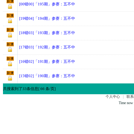
新澳
[00错00]「195期」参赛：五不中
新澳
[19错04]「194期」参赛：五不中
新澳
[18错03]「193期」参赛：五不中
新澳
[17错03]「192期」参赛：五不中
新澳
[16错02]「191期」参赛：五不中
新澳
[15错02]「190期」参赛：五不中
共搜索到了33条信息[ 66 条/页]
个人中心
|
联系
Time now 