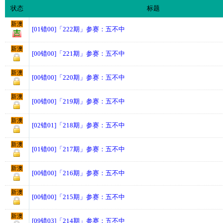
状态
标题
新澳
[01错00]「222期」参赛：五不中
新澳
[00错00]「221期」参赛：五不中
新澳
[00错00]「220期」参赛：五不中
新澳
[00错00]「219期」参赛：五不中
新澳
[02错01]「218期」参赛：五不中
新澳
[01错00]「217期」参赛：五不中
新澳
[00错00]「216期」参赛：五不中
新澳
[00错00]「215期」参赛：五不中
新澳
[09错03]「214期」参赛：五不中