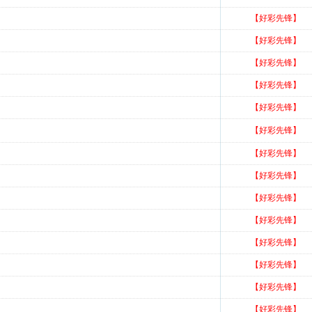
【好彩先锋】
【好彩先锋】
【好彩先锋】
【好彩先锋】
【好彩先锋】
【好彩先锋】
【好彩先锋】
【好彩先锋】
【好彩先锋】
【好彩先锋】
【好彩先锋】
【好彩先锋】
【好彩先锋】
【好彩先锋】