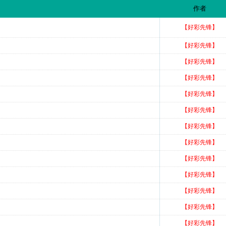
作者
【好彩先锋】
【好彩先锋】
【好彩先锋】
【好彩先锋】
【好彩先锋】
【好彩先锋】
【好彩先锋】
【好彩先锋】
【好彩先锋】
【好彩先锋】
【好彩先锋】
【好彩先锋】
【好彩先锋】