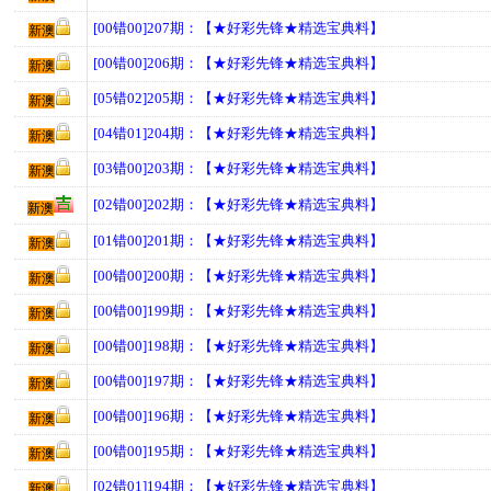
[00错00]207期：【★好彩先锋★精选宝典料】
新澳
[00错00]206期：【★好彩先锋★精选宝典料】
新澳
[05错02]205期：【★好彩先锋★精选宝典料】
新澳
[04错01]204期：【★好彩先锋★精选宝典料】
新澳
[03错00]203期：【★好彩先锋★精选宝典料】
新澳
[02错00]202期：【★好彩先锋★精选宝典料】
新澳
[01错00]201期：【★好彩先锋★精选宝典料】
新澳
[00错00]200期：【★好彩先锋★精选宝典料】
新澳
[00错00]199期：【★好彩先锋★精选宝典料】
新澳
[00错00]198期：【★好彩先锋★精选宝典料】
新澳
[00错00]197期：【★好彩先锋★精选宝典料】
新澳
[00错00]196期：【★好彩先锋★精选宝典料】
新澳
[00错00]195期：【★好彩先锋★精选宝典料】
新澳
[02错01]194期：【★好彩先锋★精选宝典料】
新澳