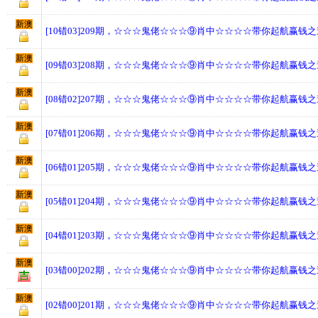
新澳
[10错03]209期，☆☆☆鬼佬☆☆☆⑨肖中☆☆☆☆带你起航赢钱
新澳
[09错03]208期，☆☆☆鬼佬☆☆☆⑨肖中☆☆☆☆带你起航赢钱
新澳
[08错02]207期，☆☆☆鬼佬☆☆☆⑨肖中☆☆☆☆带你起航赢钱
新澳
[07错01]206期，☆☆☆鬼佬☆☆☆⑨肖中☆☆☆☆带你起航赢钱
新澳
[06错01]205期，☆☆☆鬼佬☆☆☆⑨肖中☆☆☆☆带你起航赢钱
新澳
[05错01]204期，☆☆☆鬼佬☆☆☆⑨肖中☆☆☆☆带你起航赢钱
新澳
[04错01]203期，☆☆☆鬼佬☆☆☆⑨肖中☆☆☆☆带你起航赢钱
新澳
[03错00]202期，☆☆☆鬼佬☆☆☆⑨肖中☆☆☆☆带你起航赢钱
新澳
[02错00]201期，☆☆☆鬼佬☆☆☆⑨肖中☆☆☆☆带你起航赢钱