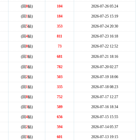
(回
0
贴)
104
2026-07-26 05:24
(回
1
贴)
184
2026-07-25 15:19
(回
5
贴)
353
2026-07-24 20:30
(回
4
贴)
811
2026-07-23 16:18
(回
0
贴)
73
2026-07-22 12:52
(回
3
贴)
681
2026-07-21 18:16
(回
5
贴)
782
2026-07-20 02:27
(回
2
贴)
503
2026-07-19 18:06
(回
1
贴)
335
2026-07-18 08:23
(回
8
贴)
752
2026-07-17 12:27
(回
3
贴)
589
2026-07-16 18:34
(回
4
贴)
656
2026-07-15 15:55
(回
2
贴)
594
2026-07-14 05:37
(回
3
贴)
601
2026-07-13 19:15