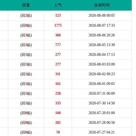
回复
人气
发表时间
(回
2
贴)
123
2026-08-08 00:05
(回
8
贴)
1775
2026-08-07 17:33
(回
3
贴)
360
2026-08-06 20:26
(回
3
贴)
777
2026-08-05 13:39
(回
1
贴)
277
2026-08-04 17:13
(回
1
贴)
277
2026-08-03 03:09
(回
1
贴)
311
2026-08-02 09:23
(回
1
贴)
161
2026-08-01 09:05
(回
1
贴)
258
2026-07-31 06:09
(回
1
贴)
335
2026-07-30 14:50
(回
0
贴)
160
2026-07-29 01:00
(回
0
贴)
282
2026-07-28 06:50
(回
0
贴)
78
2026-07-27 04:21