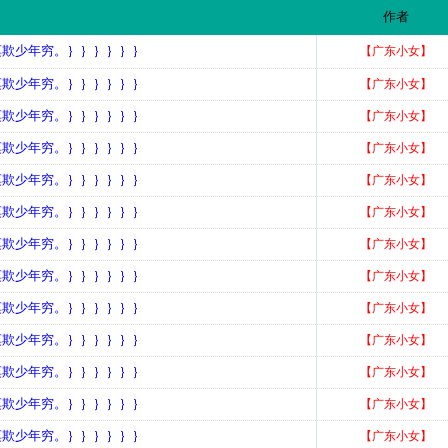
作者
西，莫欺少年穷。｝｝｝｝｝｝
【广东小女】
西，莫欺少年穷。｝｝｝｝｝｝
【广东小女】
西，莫欺少年穷。｝｝｝｝｝｝
【广东小女】
西，莫欺少年穷。｝｝｝｝｝｝
【广东小女】
西，莫欺少年穷。｝｝｝｝｝｝
【广东小女】
西，莫欺少年穷。｝｝｝｝｝｝
【广东小女】
西，莫欺少年穷。｝｝｝｝｝｝
【广东小女】
西，莫欺少年穷。｝｝｝｝｝｝
【广东小女】
西，莫欺少年穷。｝｝｝｝｝｝
【广东小女】
西，莫欺少年穷。｝｝｝｝｝｝
【广东小女】
西，莫欺少年穷。｝｝｝｝｝｝
【广东小女】
西，莫欺少年穷。｝｝｝｝｝｝
【广东小女】
西，莫欺少年穷。｝｝｝｝｝｝
【广东小女】