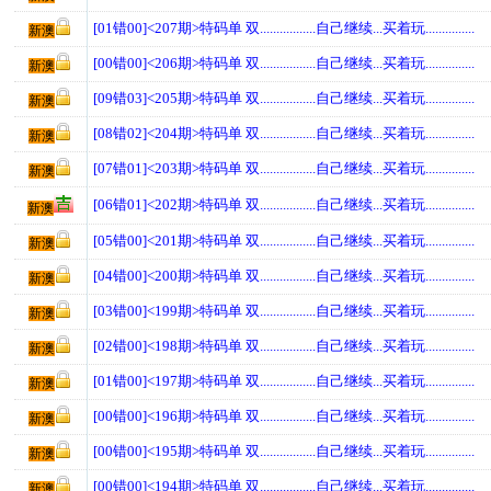
[01错00]<207期>特码单 双.................自己继续...买着玩...............
新澳
[00错00]<206期>特码单 双.................自己继续...买着玩...............
新澳
[09错03]<205期>特码单 双.................自己继续...买着玩...............
新澳
[08错02]<204期>特码单 双.................自己继续...买着玩...............
新澳
[07错01]<203期>特码单 双.................自己继续...买着玩...............
新澳
[06错01]<202期>特码单 双.................自己继续...买着玩...............
新澳
[05错00]<201期>特码单 双.................自己继续...买着玩...............
新澳
[04错00]<200期>特码单 双.................自己继续...买着玩...............
新澳
[03错00]<199期>特码单 双.................自己继续...买着玩...............
新澳
[02错00]<198期>特码单 双.................自己继续...买着玩...............
新澳
[01错00]<197期>特码单 双.................自己继续...买着玩...............
新澳
[00错00]<196期>特码单 双.................自己继续...买着玩...............
新澳
[00错00]<195期>特码单 双.................自己继续...买着玩...............
新澳
[00错00]<194期>特码单 双.................自己继续...买着玩...............
新澳