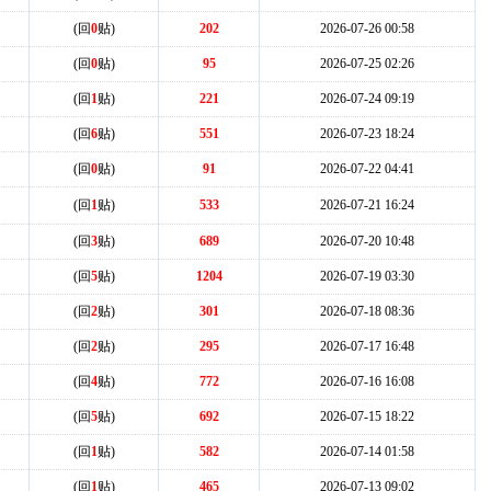
(回
0
贴)
202
2026-07-26 00:58
(回
0
贴)
95
2026-07-25 02:26
(回
1
贴)
221
2026-07-24 09:19
(回
6
贴)
551
2026-07-23 18:24
(回
0
贴)
91
2026-07-22 04:41
(回
1
贴)
533
2026-07-21 16:24
(回
3
贴)
689
2026-07-20 10:48
(回
5
贴)
1204
2026-07-19 03:30
(回
2
贴)
301
2026-07-18 08:36
(回
2
贴)
295
2026-07-17 16:48
(回
4
贴)
772
2026-07-16 16:08
(回
5
贴)
692
2026-07-15 18:22
(回
1
贴)
582
2026-07-14 01:58
(回
1
贴)
465
2026-07-13 09:02