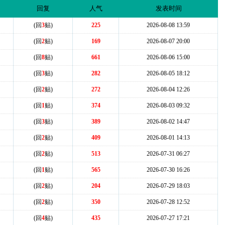
回复
人气
发表时间
(回
3
贴)
225
2026-08-08 13:59
(回
2
贴)
169
2026-08-07 20:00
(回
8
贴)
661
2026-08-06 15:00
(回
3
贴)
282
2026-08-05 18:12
(回
2
贴)
272
2026-08-04 12:26
(回
1
贴)
374
2026-08-03 09:32
(回
3
贴)
389
2026-08-02 14:47
(回
2
贴)
409
2026-08-01 14:13
(回
2
贴)
513
2026-07-31 06:27
(回
1
贴)
565
2026-07-30 16:26
(回
2
贴)
204
2026-07-29 18:03
(回
2
贴)
350
2026-07-28 12:52
(回
4
贴)
435
2026-07-27 17:21