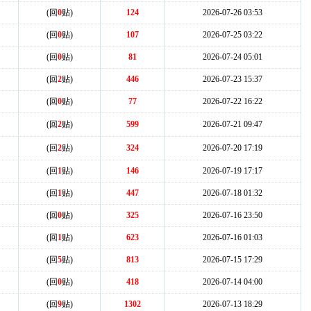
(回
0
贴)
124
2026-07-26 03:53
(回
0
贴)
107
2026-07-25 03:22
(回
0
贴)
81
2026-07-24 05:01
(回
2
贴)
446
2026-07-23 15:37
(回
0
贴)
77
2026-07-22 16:22
(回
2
贴)
599
2026-07-21 09:47
(回
2
贴)
324
2026-07-20 17:19
(回
1
贴)
146
2026-07-19 17:17
(回
1
贴)
447
2026-07-18 01:32
(回
0
贴)
325
2026-07-16 23:50
(回
1
贴)
623
2026-07-16 01:03
(回
5
贴)
813
2026-07-15 17:29
(回
0
贴)
418
2026-07-14 04:00
(回
9
贴)
1302
2026-07-13 18:29