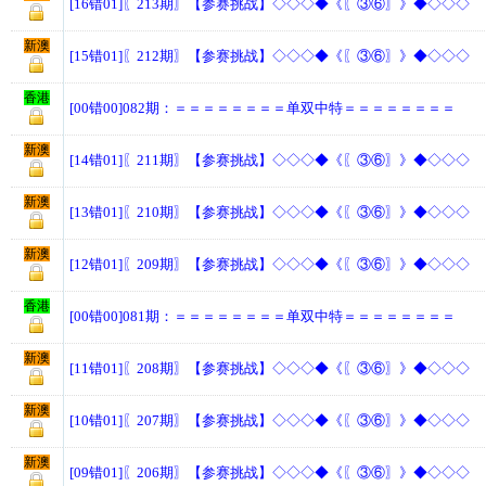
[16错01]〖213期〗【参赛挑战】◇◇◇◆《〖③⑥〗》◆◇◇◇
新澳
[15错01]〖212期〗【参赛挑战】◇◇◇◆《〖③⑥〗》◆◇◇◇
香港
[00错00]082期：＝＝＝＝＝＝＝＝单双中特＝＝＝＝＝＝＝＝
新澳
[14错01]〖211期〗【参赛挑战】◇◇◇◆《〖③⑥〗》◆◇◇◇
新澳
[13错01]〖210期〗【参赛挑战】◇◇◇◆《〖③⑥〗》◆◇◇◇
新澳
[12错01]〖209期〗【参赛挑战】◇◇◇◆《〖③⑥〗》◆◇◇◇
香港
[00错00]081期：＝＝＝＝＝＝＝＝单双中特＝＝＝＝＝＝＝＝
新澳
[11错01]〖208期〗【参赛挑战】◇◇◇◆《〖③⑥〗》◆◇◇◇
新澳
[10错01]〖207期〗【参赛挑战】◇◇◇◆《〖③⑥〗》◆◇◇◇
新澳
[09错01]〖206期〗【参赛挑战】◇◇◇◆《〖③⑥〗》◆◇◇◇