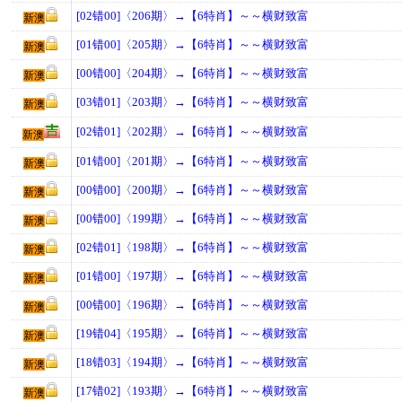
[02错00]〈206期〉→【6特肖】～～横财致富
新澳
[01错00]〈205期〉→【6特肖】～～横财致富
新澳
[00错00]〈204期〉→【6特肖】～～横财致富
新澳
[03错01]〈203期〉→【6特肖】～～横财致富
新澳
[02错01]〈202期〉→【6特肖】～～横财致富
新澳
[01错00]〈201期〉→【6特肖】～～横财致富
新澳
[00错00]〈200期〉→【6特肖】～～横财致富
新澳
[00错00]〈199期〉→【6特肖】～～横财致富
新澳
[02错01]〈198期〉→【6特肖】～～横财致富
新澳
[01错00]〈197期〉→【6特肖】～～横财致富
新澳
[00错00]〈196期〉→【6特肖】～～横财致富
新澳
[19错04]〈195期〉→【6特肖】～～横财致富
新澳
[18错03]〈194期〉→【6特肖】～～横财致富
新澳
[17错02]〈193期〉→【6特肖】～～横财致富
新澳