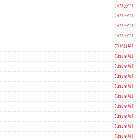
【政绩斐然】
【政绩斐然】
【政绩斐然】
【政绩斐然】
【政绩斐然】
【政绩斐然】
【政绩斐然】
【政绩斐然】
【政绩斐然】
【政绩斐然】
【政绩斐然】
【政绩斐然】
【政绩斐然】
【政绩斐然】