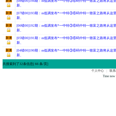
新澳
[08错00]194期：m低调发布*━中特③⑥码中特━致富之路将从这
新、
新澳
[07错00]193期：m低调发布*━中特③⑥码中特━致富之路将从这
新、
新澳
[06错00]192期：m低调发布*━中特③⑥码中特━致富之路将从这
新、
新澳
[05错00]191期：m低调发布*━中特③⑥码中特━致富之路将从这
新、
新澳
[04错00]190期：m低调发布*━中特③⑥码中特━致富之路将从这
新、
共搜索到了32条信息[ 66 条/页]
个人中心
|
联系
Time now 