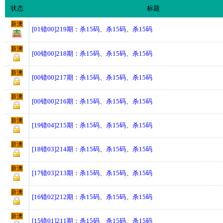
状态
标题
新澳
[01错00]219期：杀15码、杀15码、杀15码
新澳
[00错00]218期：杀15码、杀15码、杀15码
新澳
[00错00]217期：杀15码、杀15码、杀15码
新澳
[00错00]216期：杀15码、杀15码、杀15码
新澳
[19错04]215期：杀15码、杀15码、杀15码
新澳
[18错03]214期：杀15码、杀15码、杀15码
新澳
[17错03]213期：杀15码、杀15码、杀15码
新澳
[16错02]212期：杀15码、杀15码、杀15码
新澳
[15错01]211期：杀15码、杀15码、杀15码