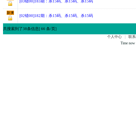
[03错00]183期：杀15码、杀15码、杀15码
新澳
[02错00]182期：杀15码、杀15码、杀15码
共搜索到了38条信息[ 66 条/页]
个人中心
|
联系
Time now 