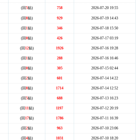
(回
5
贴)
758
2026-07-20 19:55
(回
8
贴)
929
2026-07-19 14:43
(回
1
贴)
346
2026-07-18 15:50
(回
0
贴)
426
2026-07-17 03:19
(回
12
贴)
1926
2026-07-16 19:28
(回
1
贴)
288
2026-07-16 16:46
(回
0
贴)
305
2026-07-15 02:44
(回
2
贴)
601
2026-07-14 14:22
(回
8
贴)
1714
2026-07-14 12:52
(回
5
贴)
688
2026-07-13 16:23
(回
11
贴)
1197
2026-07-12 20:19
(回
17
贴)
1786
2026-07-11 16:39
(回
2
贴)
963
2026-07-10 23:06
(回
4
贴)
1031
2026-07-10 18:20