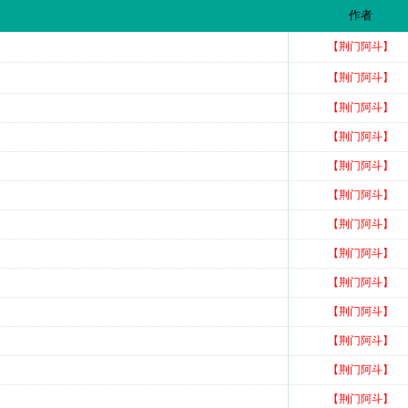
作者
【荆门阿斗】
【荆门阿斗】
【荆门阿斗】
【荆门阿斗】
【荆门阿斗】
【荆门阿斗】
【荆门阿斗】
【荆门阿斗】
【荆门阿斗】
【荆门阿斗】
【荆门阿斗】
【荆门阿斗】
【荆门阿斗】