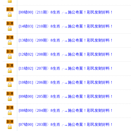
新澳
[00错00]〈211期〉8生肖╭→施公奇案！彩民发财好料！
新澳
[14错03]〈210期〉8生肖╭→施公奇案！彩民发财好料！
新澳
[13错03]〈209期〉8生肖╭→施公奇案！彩民发财好料！
新澳
[12错02]〈208期〉8生肖╭→施公奇案！彩民发财好料！
新澳
[11错02]〈207期〉8生肖╭→施公奇案！彩民发财好料！
新澳
[10错01]〈206期〉8生肖╭→施公奇案！彩民发财好料！
新澳
[09错00]〈205期〉8生肖╭→施公奇案！彩民发财好料！
新澳
[08错00]〈204期〉8生肖╭→施公奇案！彩民发财好料！
新澳
[07错00]〈203期〉8生肖╭→施公奇案！彩民发财好料！