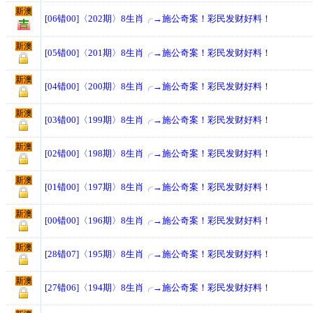
新澳
[06错00]〈202期〉8生肖╭→施公奇案！彩民发财好料！
新澳
[05错00]〈201期〉8生肖╭→施公奇案！彩民发财好料！
新澳
[04错00]〈200期〉8生肖╭→施公奇案！彩民发财好料！
新澳
[03错00]〈199期〉8生肖╭→施公奇案！彩民发财好料！
新澳
[02错00]〈198期〉8生肖╭→施公奇案！彩民发财好料！
新澳
[01错00]〈197期〉8生肖╭→施公奇案！彩民发财好料！
新澳
[00错00]〈196期〉8生肖╭→施公奇案！彩民发财好料！
新澳
[28错07]〈195期〉8生肖╭→施公奇案！彩民发财好料！
新澳
[27错06]〈194期〉8生肖╭→施公奇案！彩民发财好料！