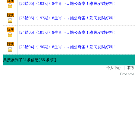
新澳
[26错05]〈193期〉8生肖╭→施公奇案！彩民发财好料！
新澳
[25错05]〈192期〉8生肖╭→施公奇案！彩民发财好料！
新澳
[24错05]〈191期〉8生肖╭→施公奇案！彩民发财好料！
新澳
[23错04]〈190期〉8生肖╭→施公奇案！彩民发财好料！
共搜索到了31条信息[ 66 条/页]
个人中心
|
联系
Time now 