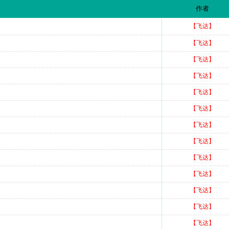
作者
【飞达】
【飞达】
【飞达】
【飞达】
【飞达】
【飞达】
【飞达】
【飞达】
【飞达】
【飞达】
【飞达】
【飞达】
【飞达】