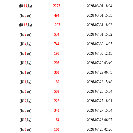
(回
14
贴)
2273
2026-08-01 18:34
(回
3
贴)
494
2026-08-01 15:33
(回
13
贴)
1293
2026-07-31 18:03
(回
2
贴)
534
2026-07-31 15:02
(回
4
贴)
744
2026-07-30 14:05
(回
1
贴)
198
2026-07-30 12:13
(回
0
贴)
203
2026-07-29 03:49
(回
1
贴)
363
2026-07-29 00:43
(回
1
贴)
180
2026-07-28 15:48
(回
6
贴)
589
2026-07-28 15:34
(回
2
贴)
222
2026-07-27 18:01
(回
3
贴)
343
2026-07-27 15:34
(回
0
贴)
164
2026-07-26 06:07
(回
0
贴)
163
2026-07-26 02:26