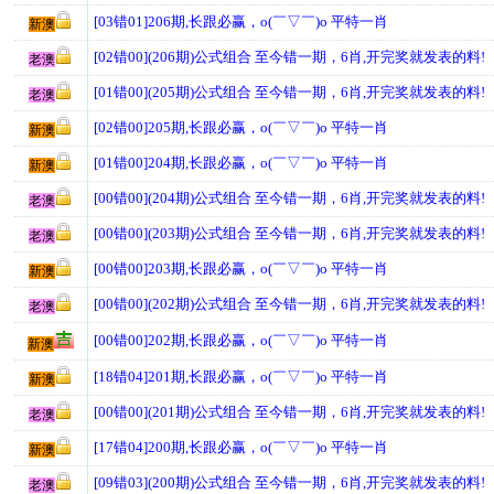
[03错01]206期,长跟必赢，o(￣▽￣)o 平特一肖
新澳
[02错00](206期)公式组合 至今错一期，6肖,开完奖就发表的料!
老澳
[01错00](205期)公式组合 至今错一期，6肖,开完奖就发表的料!
老澳
[02错00]205期,长跟必赢，o(￣▽￣)o 平特一肖
新澳
[01错00]204期,长跟必赢，o(￣▽￣)o 平特一肖
新澳
[00错00](204期)公式组合 至今错一期，6肖,开完奖就发表的料!
老澳
[00错00](203期)公式组合 至今错一期，6肖,开完奖就发表的料!
老澳
[00错00]203期,长跟必赢，o(￣▽￣)o 平特一肖
新澳
[00错00](202期)公式组合 至今错一期，6肖,开完奖就发表的料!
老澳
[00错00]202期,长跟必赢，o(￣▽￣)o 平特一肖
新澳
[18错04]201期,长跟必赢，o(￣▽￣)o 平特一肖
新澳
[00错00](201期)公式组合 至今错一期，6肖,开完奖就发表的料!
老澳
[17错04]200期,长跟必赢，o(￣▽￣)o 平特一肖
新澳
[09错03](200期)公式组合 至今错一期，6肖,开完奖就发表的料!
老澳