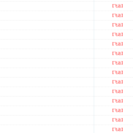
【飞达】
【飞达】
【飞达】
【飞达】
【飞达】
【飞达】
【飞达】
【飞达】
【飞达】
【飞达】
【飞达】
【飞达】
【飞达】
【飞达】