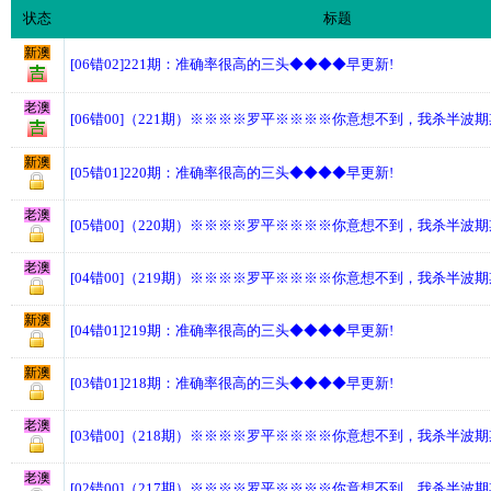
状态
标题
新澳
[06错02]221期：准确率很高的三头◆◆◆◆早更新!
老澳
[06错00]（221期）※※※※罗平※※※※你意想不到，我杀半波
新澳
[05错01]220期：准确率很高的三头◆◆◆◆早更新!
老澳
[05错00]（220期）※※※※罗平※※※※你意想不到，我杀半波
老澳
[04错00]（219期）※※※※罗平※※※※你意想不到，我杀半波
新澳
[04错01]219期：准确率很高的三头◆◆◆◆早更新!
新澳
[03错01]218期：准确率很高的三头◆◆◆◆早更新!
老澳
[03错00]（218期）※※※※罗平※※※※你意想不到，我杀半波
老澳
[02错00]（217期）※※※※罗平※※※※你意想不到，我杀半波