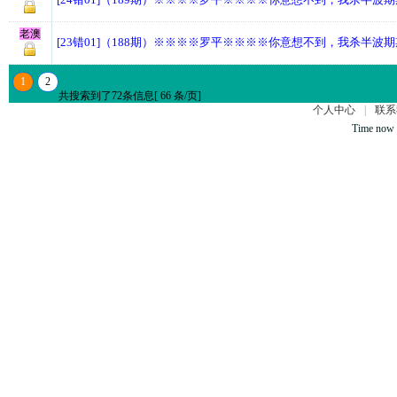
老澳
[23错01]（188期）※※※※罗平※※※※你意想不到，我杀半波
1
2
共搜索到了72条信息[ 66 条/页]
个人中心
|
联系
Time now 