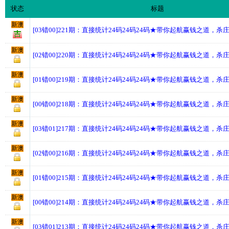
状态
标题
新澳
[03错00]221期：直接统计24码24码24码★带你起航赢钱之道，杀
新澳
[02错00]220期：直接统计24码24码24码★带你起航赢钱之道，杀
新澳
[01错00]219期：直接统计24码24码24码★带你起航赢钱之道，杀
新澳
[00错00]218期：直接统计24码24码24码★带你起航赢钱之道，杀
新澳
[03错01]217期：直接统计24码24码24码★带你起航赢钱之道，杀
新澳
[02错00]216期：直接统计24码24码24码★带你起航赢钱之道，杀
新澳
[01错00]215期：直接统计24码24码24码★带你起航赢钱之道，杀
新澳
[00错00]214期：直接统计24码24码24码★带你起航赢钱之道，杀
新澳
[03错01]213期：直接统计24码24码24码★带你起航赢钱之道，杀