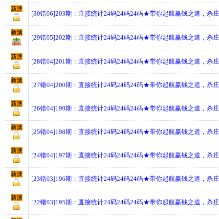
新澳
[30错06]203期：直接统计24码24码24码★带你起航赢钱之道，杀
新澳
[29错05]202期：直接统计24码24码24码★带你起航赢钱之道，杀
新澳
[28错04]201期：直接统计24码24码24码★带你起航赢钱之道，杀
新澳
[27错04]200期：直接统计24码24码24码★带你起航赢钱之道，杀
新澳
[26错04]199期：直接统计24码24码24码★带你起航赢钱之道，杀
新澳
[25错04]198期：直接统计24码24码24码★带你起航赢钱之道，杀
新澳
[24错04]197期：直接统计24码24码24码★带你起航赢钱之道，杀
新澳
[23错03]196期：直接统计24码24码24码★带你起航赢钱之道，杀
新澳
[22错03]195期：直接统计24码24码24码★带你起航赢钱之道，杀