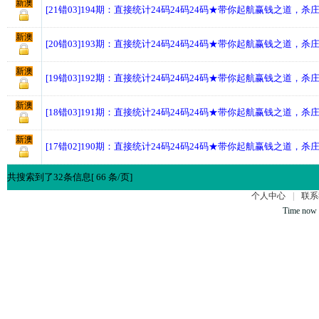
新澳
[21错03]194期：直接统计24码24码24码★带你起航赢钱之道，杀
新澳
[20错03]193期：直接统计24码24码24码★带你起航赢钱之道，杀
新澳
[19错03]192期：直接统计24码24码24码★带你起航赢钱之道，杀
新澳
[18错03]191期：直接统计24码24码24码★带你起航赢钱之道，杀
新澳
[17错02]190期：直接统计24码24码24码★带你起航赢钱之道，杀
共搜索到了32条信息[ 66 条/页]
个人中心
|
联系
Time now 