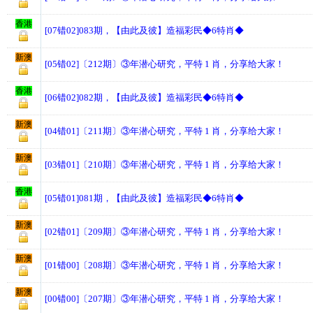
香港
[07错02]083期，【由此及彼】造福彩民◆6特肖◆
新澳
[05错02]〔212期〕③年潜心研究，平特 1 肖，分享给大家！
香港
[06错02]082期，【由此及彼】造福彩民◆6特肖◆
新澳
[04错01]〔211期〕③年潜心研究，平特 1 肖，分享给大家！
新澳
[03错01]〔210期〕③年潜心研究，平特 1 肖，分享给大家！
香港
[05错01]081期，【由此及彼】造福彩民◆6特肖◆
新澳
[02错01]〔209期〕③年潜心研究，平特 1 肖，分享给大家！
新澳
[01错00]〔208期〕③年潜心研究，平特 1 肖，分享给大家！
新澳
[00错00]〔207期〕③年潜心研究，平特 1 肖，分享给大家！