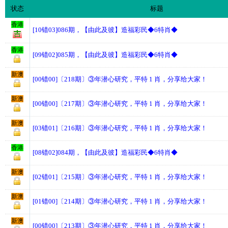
状态
标题
香港
[10错03]086期，【由此及彼】造福彩民◆6特肖◆
香港
[09错02]085期，【由此及彼】造福彩民◆6特肖◆
新澳
[00错00]〔218期〕③年潜心研究，平特 1 肖，分享给大家！
新澳
[00错00]〔217期〕③年潜心研究，平特 1 肖，分享给大家！
新澳
[03错01]〔216期〕③年潜心研究，平特 1 肖，分享给大家！
香港
[08错02]084期，【由此及彼】造福彩民◆6特肖◆
新澳
[02错01]〔215期〕③年潜心研究，平特 1 肖，分享给大家！
新澳
[01错00]〔214期〕③年潜心研究，平特 1 肖，分享给大家！
新澳
[00错00]〔213期〕③年潜心研究，平特 1 肖，分享给大家！