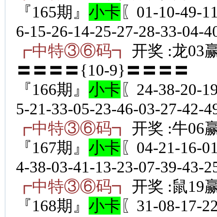
『165期』
小卡
〖01-10-49-11
6-15-26-14-25-27-28-33-04-4
┏中特③⑥码┓
开奖 :龙03
〓〓〓〓{10-9}〓〓〓〓
『166期』
小卡
〖24-38-20-19
5-21-33-05-23-46-03-27-42-4
┏中特③⑥码┓
开奖 :牛06
『167期』
小卡
〖04-21-16-01
4-38-03-41-13-23-07-39-43-2
┏中特③⑥码┓
开奖 :鼠19
『168期』
小卡
〖31-08-17-22