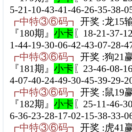
5-21-10-43-41-46-26-35-38-0
┏中特③⑥码┓
开奖 :龙15
『180期』
小卡
〖18-21-37-12
1-44-19-30-06-42-43-07-28-4
┏中特③⑥码┓
开奖 :狗21
『181期』
小卡
〖23-46-08-16
4-07-40-24-49-30-45-39-29-2
┏中特③⑥码┓
开奖 :鼠19
『182期』
小卡
〖25-11-46-30
6-36-23-28-17-02-15-38-33-0
┏中特③⑥码┓
开奖 :虎41