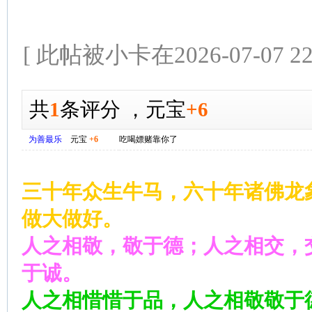
[ 此帖被小卡在2026-07-07 2
共
1
条评分
，
元宝
+6
为善最乐
元宝
+6
吃喝嫖赌靠你了
三十年众生牛马，六十年诸佛龙
做大做好。
人之相敬，敬于德；人之相交，
于诚。
人之相惜惜于品，人之相敬敬于