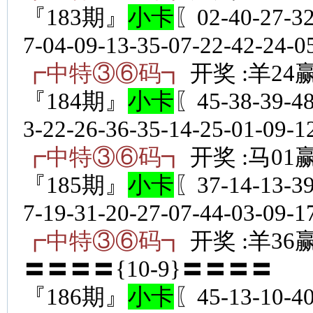
『183期』
小卡
〖02-40-27-32
7-04-09-13-35-07-22-42-24-0
┏中特③⑥码┓
开奖 :羊24
『184期』
小卡
〖45-38-39-48
3-22-26-36-35-14-25-01-09-1
┏中特③⑥码┓
开奖 :马01
『185期』
小卡
〖37-14-13-39
7-19-31-20-27-07-44-03-09-1
┏中特③⑥码┓
开奖 :羊36
〓〓〓〓{10-9}〓〓〓〓
『186期』
小卡
〖45-13-10-40