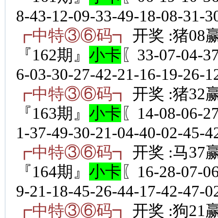
8-43-12-09-33-49-18-08-31-3
┏中特③⑥码┓
开奖 :猪08
『162期』
小卡
〖33-07-04-37
6-03-30-27-42-21-16-19-26-1
┏中特③⑥码┓
开奖 :猪32
『163期』
小卡
〖14-08-06-27
1-37-49-30-21-04-40-02-45-4
┏中特③⑥码┓
开奖 :马37
『164期』
小卡
〖16-28-07-06
9-21-18-45-26-44-17-42-47-0
┏中特③⑥码┓
开奖 :狗21