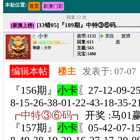
本贴位置:
首页
新澳门彩
回复:12 次
[33错05]『189期』中特③⑥码.................
[新澳上榜]
小卡
吉币:
1132
关注
发消
回复:
611
息
主题:
563
等级：
大学
元宝:
1480
编辑本帖
楼主
发表于: 07-07
『156期』
小卡
〖27-12-09-25
8-15-26-38-01-22-43-18-35-2
┏中特③⑥码┓
开奖 :马01
『157期』
小卡
〖05-42-07-15