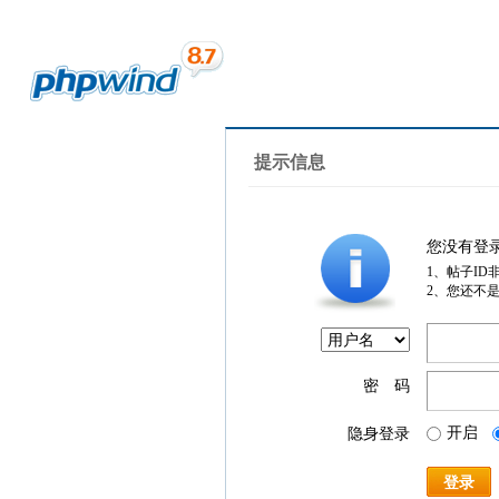
提示信息
您没有登
1、帖子ID
2、您还不
密 码
开启
隐身登录
登录